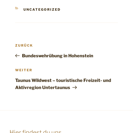
KATEGORIEN
UNCATEGORIZED
Beitragsnavigation
Vorheriger
ZURÜCK
Beitrag
Bundeswehrübung in Hohenstein
Nächster
WEITER
Beitrag
Taunus Wildwest – touristische Freizeit- und
Aktivregion Untertaunus
Hier findest du uns