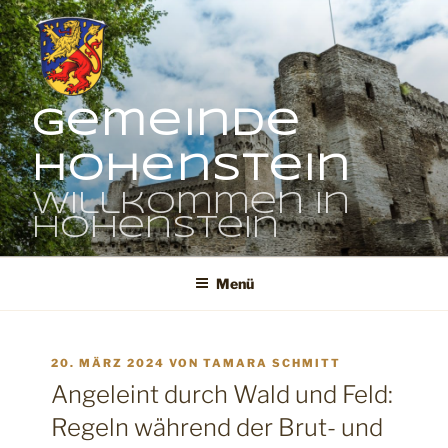
Zum
Inhalt
springen
Gemeinde
Hohenstein
Willkommen in
Hohenstein
Menü
VERÖFFENTLICHT
20. MÄRZ 2024
VON
TAMARA SCHMITT
AM
Angeleint durch Wald und Feld:
Regeln während der Brut- und