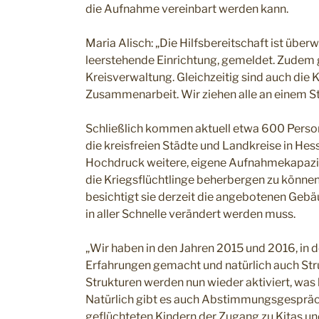
die Aufnahme vereinbart werden kann.
Maria Alisch: „Die Hilfsbereitschaft ist übe
leerstehende Einrichtung, gemeldet. Zudem g
Kreisverwaltung. Gleichzeitig sind auch di
Zusammenarbeit. Wir ziehen alle an einem St
Schließlich kommen aktuell etwa 600 Person
die kreisfreien Städte und Landkreise in Hes
Hochdruck weitere, eigene Aufnahmekapazitä
die Kriegsflüchtlinge beherbergen zu können
besichtigt sie derzeit die angebotenen Gebä
in aller Schnelle verändert werden muss.
„Wir haben in den Jahren 2015 und 2016, in
Erfahrungen gemacht und natürlich auch Struk
Strukturen werden nun wieder aktiviert, was 
Natürlich gibt es auch Abstimmungsgespräc
geflüchteten Kindern der Zugang zu Kitas un