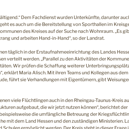
rwältigend.“ Dem Fachdienst wurden Unterkünfte, darunter auc
eht es auch um die Bereitstellung von Sporthallen im Kreisge
e Kommunen des Kreises auf der Suche nach Wohnraum. „Es gib
rang und arbeiten Hand-in-Hand“, so der Landrat.
en täglich in der Erstaufnahmeeinrichtung des Landes Hessen
sen verteilt werden. „Parallel zu den Aktivitäten der Kommune
ten. Wir prüfen die Schaffung weiterer Unterbringungsplätz
“, erklärt Maria Alisch. Mit ihren Teams und Kollegen aus de
ude, führt sie Verhandlungen mit Eigentümern, gibt Weisunge
 denen viele Flüchtlingen auch in den Rheingau-Taunus-Kreis
turen aufgebaut, die wir jetzt nutzen können“, berichtet der 
beispielsweise die umfängliche Betreuung der Kriegsflüchtling
he mit dem Land Hessen und den zuständigen Ministerien. L
d Schulen ermöglicht werden. Der Kreis steht in dieser Frage