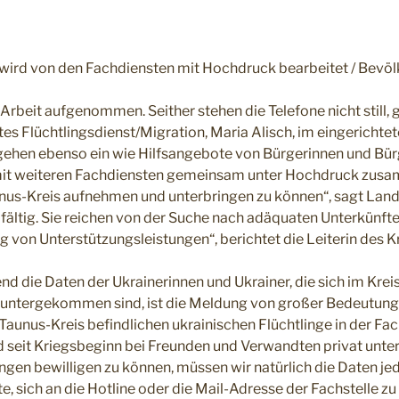
wird von den Fachdiensten mit Hochdruck bearbeitet / Bevölke
Arbeit aufgenommen. Seither stehen die Telefone nicht still, 
stes Flüchtlingsdienst/Migration, Maria Alisch, im eingerichte
gehen ebenso ein wie Hilfsangebote von Bürgerinnen und Bür
n mit weiteren Fachdiensten gemeinsam unter Hochdruck zus
nus-Kreis aufnehmen und unterbringen zu können“, sagt Landra
lfältig. Sie reichen von der Suche nach adäquaten Unterkünfte
ng von Unterstützungsleistungen“, berichtet die Leiterin des 
d die Daten der Ukrainerinnen und Ukrainer, die sich im Kreis
n untergekommen sind, ist die Meldung von großer Bedeutung
Taunus-Kreis befindlichen ukrainischen Flüchtlinge in der Fac
sind seit Kriegsbeginn bei Freunden und Verwandten privat 
ngen bewilligen zu können, müssen wir natürlich die Daten je
te, sich an die Hotline oder die Mail-Adresse der Fachstelle z