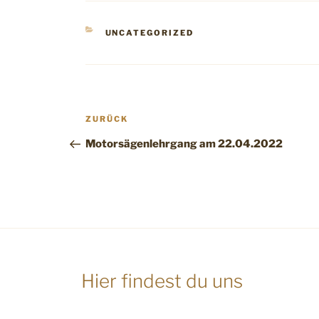
KATEGORIEN
UNCATEGORIZED
Beitragsnavigation
Vorheriger
ZURÜCK
Beitrag
Motorsägenlehrgang am 22.04.2022
Hier findest du uns