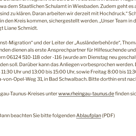
etwa dem Staatlichen Schulamt in Wiesbaden. Zudem geht es a
s sind zu klären. Daran arbeiten wir derzeit mit Hochdruck.“ Sc
n den Kreis kommen, sichergestellt werden. „Unser Team in d
gt Liane Schmidt.
nst-Migration“ und der Leiter der „Ausländerbehörde“, Thoma
tenden dienen als erste Ansprechpartner für Hilfesuchende un
n 06124 510-118 oder -116 (wurde am Dienstag neu geschalt
den soll. Darüber kann das Anliegen vorbesprochen werden. Di
1:30 Uhr und 13:00 bis 15:00 Uhr, sowie Freitag 8:00 bis 11:3
tha-von-Opel-Weg 31, in Bad Schwalbach. Bitte dorthin erst 
ngau-Taunus-Kreises unter
www.rheingau-taunus.de
finden si
Dann beachten Sie bitte folgenden
Ablaufplan
(PDF)