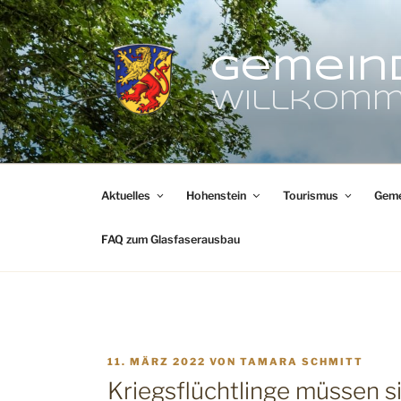
Zum
Inhalt
springen
Gemein
Willkomm
Aktuelles
Hohenstein
Tourismus
Geme
FAQ zum Glasfaserausbau
VERÖFFENTLICHT
11. MÄRZ 2022
VON
TAMARA SCHMITT
AM
Kriegsflüchtlinge müssen s