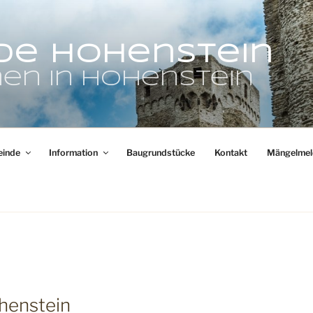
de Hohenstein
en in Hohenstein
inde
Information
Baugrundstücke
Kontakt
Mängelmel
henstein