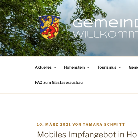
Zum
Inhalt
springen
Gemein
Willkomm
Aktuelles
Hohenstein
Tourismus
Geme
FAQ zum Glasfaserausbau
VERÖFFENTLICHT
10. MÄRZ 2021
VON
TAMARA SCHMITT
AM
Mobiles Impfangebot in Ho