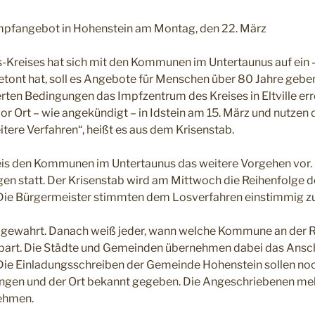
Impfangebot in Hohenstein am Montag, den 22. März
-Kreises hat sich mit den Kommunen im Untertaunus auf ein 
etont hat, soll es Angebote für Menschen über 80 Jahre geben
rten Bedingungen das Impfzentrum des Kreises in Eltville er
r Ort – wie angekündigt – in Idstein am 15. März und nutzen 
tere Verfahren“, heißt es aus dem Krisenstab.
eis den Kommunen im Untertaunus das weitere Vorgehen vor. 
en statt. Der Krisenstab wird am Mittwoch die Reihenfolge 
 Die Bürgermeister stimmten dem Losverfahren einstimmig zu
t gewahrt. Danach weiß jeder, wann welche Kommune an der 
bart. Die Städte und Gemeinden übernehmen dabei das Ansch
 Die Einladungsschreiben der Gemeinde Hohenstein sollen n
ngen und der Ort bekannt gegeben. Die Angeschriebenen meld
ehmen.