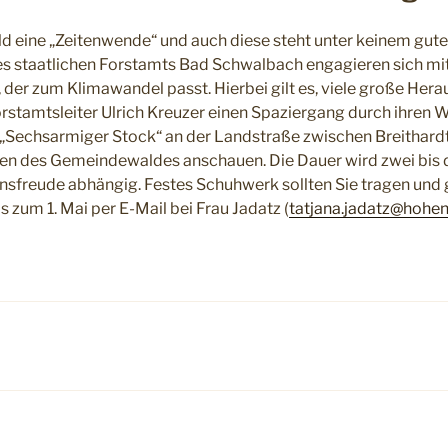
eine „Zeitenwende“ und auch diese steht unter keinem guten 
des staatlichen Forstamts Bad Schwalbach engagieren sich mit
 der zum Klimawandel passt. Hierbei gilt es, viele große Her
Forstamtsleiter Ulrich Kreuzer einen Spaziergang durch ihren
z „Sechsarmiger Stock“ an der Landstraße zwischen Breithar
ten des Gemeindewaldes anschauen. Die Dauer wird zwei bis 
nsfreude abhängig. Festes Schuhwerk sollten Sie tragen und g
 zum 1. Mai per E-Mail bei Frau Jadatz (
tatjana.jadatz@hohen