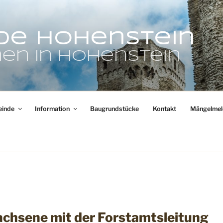
de Hohenstein
en in Hohenstein
inde
Information
Baugrundstücke
Kontakt
Mängelmel
chsene mit der Forstamtsleitung