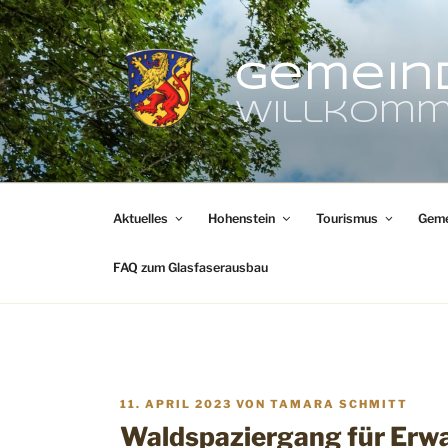
Zum
Inhalt
springen
Gemein
Willkomm
Aktuelles
Hohenstein
Tourismus
Geme
FAQ zum Glasfaserausbau
VERÖFFENTLICHT
11. APRIL 2023
VON
TAMARA SCHMITT
AM
Waldspaziergang für Erwa