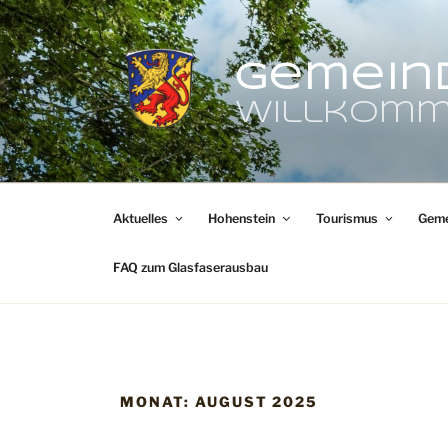
Zum
Inhalt
springen
Gemein
Willkomm
Aktuelles
Hohenstein
Tourismus
Geme
FAQ zum Glasfaserausbau
MONAT:
AUGUST 2025