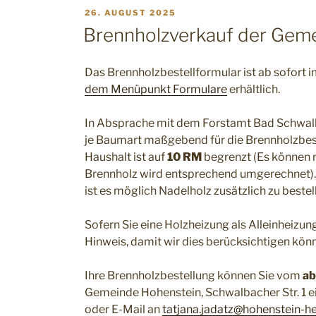
VERÖFFENTLICHT
26. AUGUST 2025
AM
Brennholzverkauf der Gem
Das Brennholzbestellformular ist ab sofort i
dem Menüpunkt Formulare
erhältlich.
In Absprache mit dem Forstamt Bad Schwalb
je Baumart maßgebend für die Brennholzbes
Haushalt ist auf
10 RM
begrenzt (Es können n
Brennholz wird entsprechend umgerechnet). 
ist es möglich Nadelholz zusätzlich zu bestel
Sofern Sie eine Holzheizung als Alleinheizun
Hinweis, damit wir dies berücksichtigen könn
Ihre Brennholzbestellung können Sie vom
ab
Gemeinde Hohenstein, Schwalbacher Str. 1 e
oder E-Mail an
tatjana.jadatz@hohenstein-h