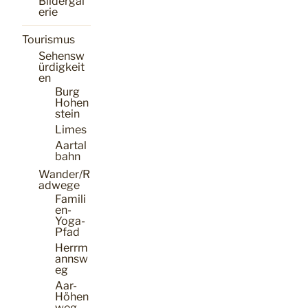
Bildergal
erie
Tourismus
Sehensw
ürdigkeit
en
Burg
Hohen
stein
Limes
Aartal
bahn
Wander/R
adwege
Famili
en-
Yoga-
Pfad
Herrm
annsw
eg
Aar-
Höhen
weg