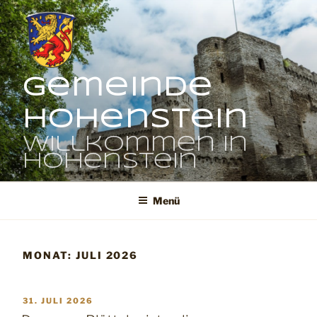
Zum
Inhalt
springen
Gemeinde
Hohenstein
Willkommen in
Hohenstein
Menü
MONAT:
JULI 2026
VERÖFFENTLICHT
31. JULI 2026
AM