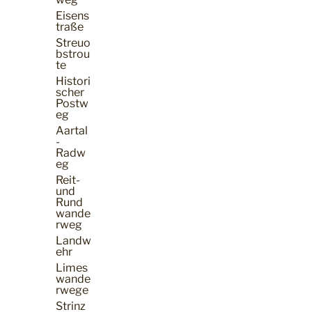
Eisens
traße
Streuo
bstrou
te
Histori
scher
Postw
eg
Aartal
-
Radw
eg
Reit-
und
Rund
wande
rweg
Landw
ehr
Limes
wande
rwege
Strinz