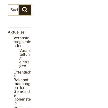
Suchen
Suchen
nach:
Aktuelles
Veranstal
tungskale
nder
Verans
taltun
g
eintra
gen
Öffentlich
e
Bekannt
machung
en der
Gemeind
e
Hohenste
in