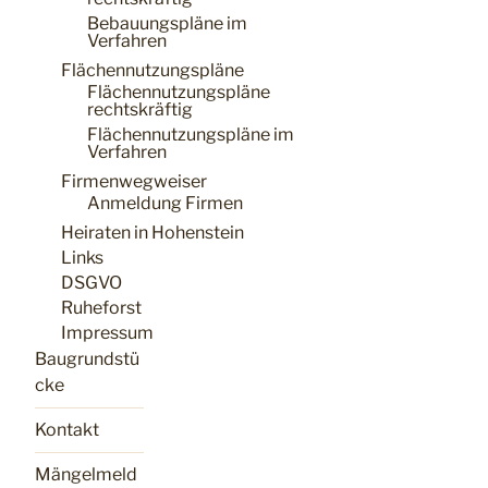
Bebauungspläne im
Verfahren
Flächennutzungspläne
Flächennutzungspläne
rechtskräftig
Flächennutzungspläne im
Verfahren
Firmenwegweiser
Anmeldung Firmen
Heiraten in Hohenstein
Links
DSGVO
Ruheforst
Impressum
Baugrundstü
cke
Kontakt
Mängelmeld