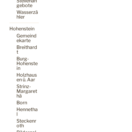
Stellenan
gebote
Wasserzä
hler
Hohenstein
Gemeind
ekarte
Breithard
t
Burg-
Hohenste
in
Holzhaus
en ü. Aar
Strinz-
Margaret
hä
Born
Hennetha
l
Steckenr
oth