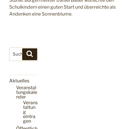
Stühle. Bürgermeister Daniel Bauer wünschte den
Schulkindern einen guten Start und überreichte als
Andenken eine Sonnenblume.
Suchen
Suchen
nach:
Aktuelles
Veranstal
tungskale
nder
Verans
taltun
g
eintra
gen
Öffentlich