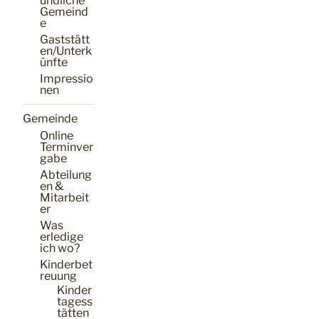
undliche
Gemeind
e
Gaststätt
en/Unterk
ünfte
Impressio
nen
Gemeinde
Online
Terminver
gabe
Abteilung
en &
Mitarbeit
er
Was
erledige
ich wo?
Kinderbet
reuung
Kinder
tagess
tätten