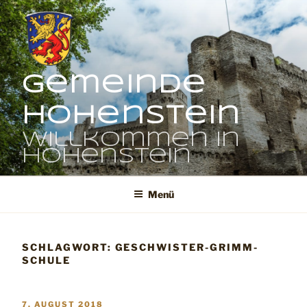
Zum
Inhalt
springen
Gemeinde
Hohenstein
Willkommen in
Hohenstein
Menü
SCHLAGWORT:
GESCHWISTER-GRIMM-
SCHULE
VERÖFFENTLICHT
7. AUGUST 2018