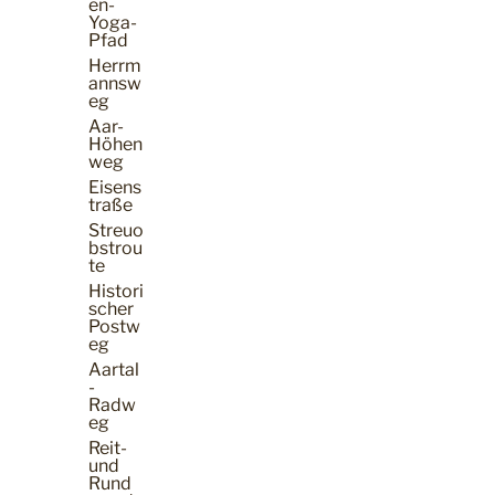
en-
Yoga-
Pfad
Herrm
annsw
eg
Aar-
Höhen
weg
Eisens
traße
Streuo
bstrou
te
Histori
scher
Postw
eg
Aartal
-
Radw
eg
Reit-
und
Rund