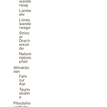
wande
rweg
Landw
ehr
Limes
wande
rwege
Strinz
er
Drach
enrun
de
Nature
rlebnis
pfad
Attraktio
nen
Fahr
zur
Aar
Taunu
sbühn
e
Pferdefre