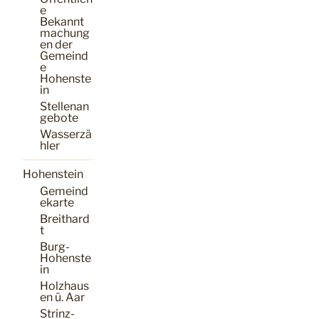
e
Bekannt
machung
en der
Gemeind
e
Hohenste
in
Stellenan
gebote
Wasserzä
hler
Hohenstein
Gemeind
ekarte
Breithard
t
Burg-
Hohenste
in
Holzhaus
en ü. Aar
Strinz-