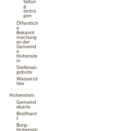
taltun
g
eintra
gen
Öffentlich
e
Bekannt
machung
en der
Gemeind
e
Hohenste
in
Stellenan
gebote
Wasserzä
hler
Hohenstein
Gemeind
ekarte
Breithard
t
Burg-
Hohenste