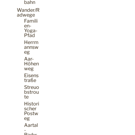
bahn
Wander/R
adwege
Famili
en-
Yoga-
Pfad
Herrm
annsw
eg
Aar-
Höhen
weg
Eisens
traße
Streuo
bstrou
te
Histori
scher
Postw
eg
Aartal
-
Radw