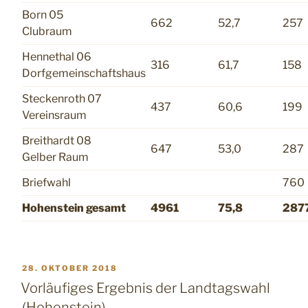
Born 05
662
52,7
257
Clubraum
Hennethal 06
316
61,7
158
Dorfgemeinschaftshaus
Steckenroth 07
437
60,6
199
Vereinsraum
Breithardt 08
647
53,0
287
Gelber Raum
Briefwahl
760
Hohenstein gesamt
4961
75,8
287
VERÖFFENTLICHT
28. OKTOBER 2018
AM
Vorläufiges Ergebnis der Landtagswahl
(Hohenstein)