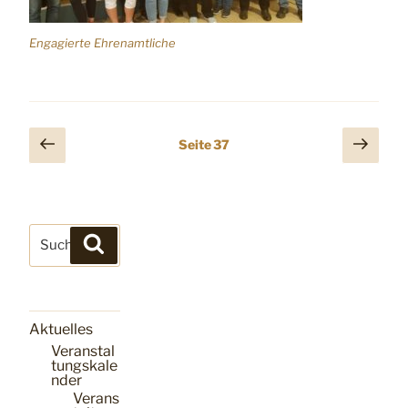
Engagierte Ehrenamtliche
Seitennummerierung
Vorherige
Näch
Seite
37
Seite
Seit
der
Beiträge
Suchen
Suchen
nach:
Aktuelles
Veranstal
tungskale
nder
Verans