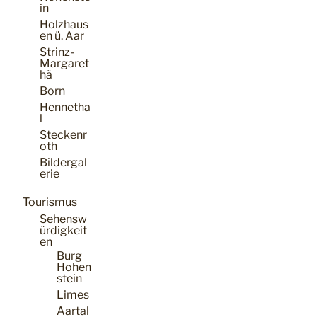
in
Holzhaus
en ü. Aar
Strinz-
Margaret
hä
Born
Hennetha
l
Steckenr
oth
Bildergal
erie
Tourismus
Sehensw
ürdigkeit
en
Burg
Hohen
stein
Limes
Aartal