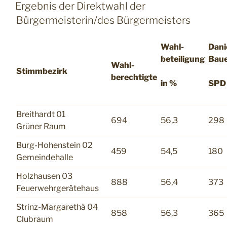
AM
Ergebnis der Direktwahl der
Bürgermeisterin/des Bürgermeisters
Wahl-
Dani
beteiligung
Bau
Wahl-
Stimmbezirk
berechtigte
in %
SPD
Breithardt 01
694
56,3
298
Grüner Raum
Burg-Hohenstein 02
459
54,5
180
Gemeindehalle
Holzhausen 03
888
56,4
373
Feuerwehrgerätehaus
Strinz-Margarethä 04
858
56,3
365
Clubraum