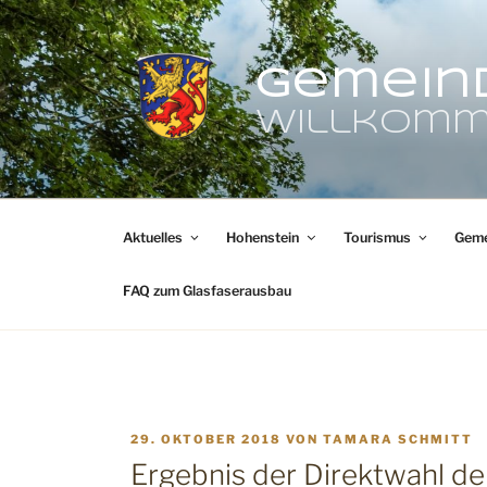
Zum
Inhalt
springen
Gemein
Willkomm
Aktuelles
Hohenstein
Tourismus
Geme
FAQ zum Glasfaserausbau
VERÖFFENTLICHT
29. OKTOBER 2018
VON
TAMARA SCHMITT
AM
Ergebnis der Direktwahl d