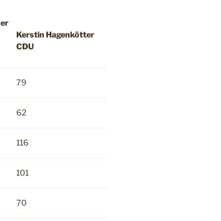
uer
Kerstin Hagenkötter
CDU
79
62
116
101
70