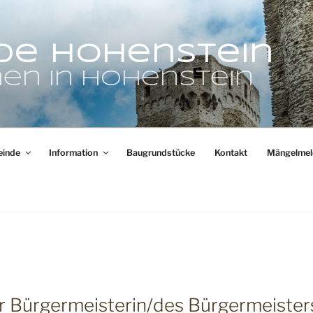
de Hohenstein
en in Hohenstein
inde
Information
Baugrundstücke
Kontakt
Mängelmel
er Bürgermeisterin/des Bürgermeister