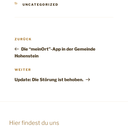
KATEGORIEN
UNCATEGORIZED
Beitragsnavigation
Vorheriger
ZURÜCK
Beitrag
Die “meinOrt”-App in der Gemeinde
Hohenstein
Nächster
WEITER
Beitrag
Update: Die Störung ist behoben.
Hier findest du uns