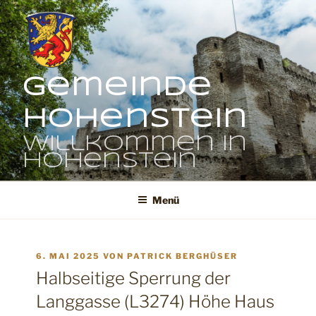
Zum
Inhalt
springen
Gemeinde
Hohenstein
Willkommen in
Hohenstein
Menü
VERÖFFENTLICHT
6. MAI 2025
VON
PATRICK BERGHÜSER
AM
Halbseitige Sperrung der
Langgasse (L3274) Höhe Haus