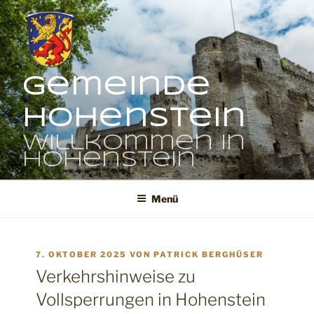
Zum
Inhalt
springen
Gemeinde
Hohenstein
Willkommen in
Hohenstein
Menü
VERÖFFENTLICHT
7. OKTOBER 2025
VON
PATRICK BERGHÜSER
AM
Verkehrshinweise zu
Vollsperrungen in Hohenstein