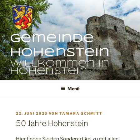
Zum
Inhalt
springen
Gemeinde
Hohenstein
Willkommen in
Hohenstein
Menü
VERÖFFENTLICHT
22. JUNI 2023
VON
TAMARA SCHMITT
AM
50 Jahre Hohenstein
Hier finden Sie den Sonderartikel zu mit allen