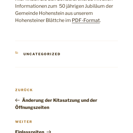
Informationen zum 50 jährigen Jubiläum der
Gemeinde Hohenstein aus unserem
Hohensteiner Blättche im
PDF-Format
.
KATEGORIEN
UNCATEGORIZED
Beitragsnavigation
Vorheriger
ZURÜCK
Beitrag
Änderung der Kitasatzung und der
Öffnungszeiten
Nächster
WEITER
Beitrag
Einlasszeiten