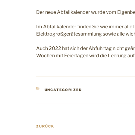
Der neue Abfallkalender wurde vom Eigenbetri
Im Abfallkalender finden Sie wie immer alle
Elektrogroßgerätesammlung sowie alle wic
Auch 2022 hat sich der Abfuhrtag nicht geänd
Wochen mit Feiertagen wird die Leerung auf
KATEGORIEN
UNCATEGORIZED
Beitragsnavigation
Vorheriger
ZURÜCK
Beitrag