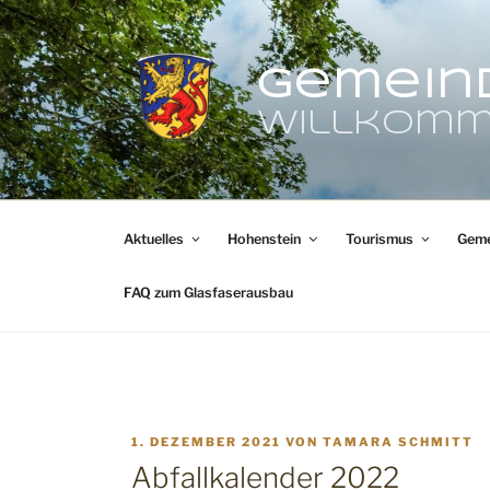
Zum
Inhalt
springen
Gemein
Willkomm
Aktuelles
Hohenstein
Tourismus
Geme
FAQ zum Glasfaserausbau
VERÖFFENTLICHT
1. DEZEMBER 2021
VON
TAMARA SCHMITT
AM
Abfallkalender 2022