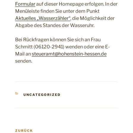
Formular
auf dieser Homepage erfolgen. In der
Menüleiste finden Sie unter dem Punkt
Aktuelles „Wasserzähler“
, die Möglichkeit der
Abgabe des Standes der Wasseruhr.
Bei Rückfragen können Sie sich an Frau
Schmitt (06120-2941) wenden oder eine E-
Mail an
steueramt@hohenstein-hessen.de
senden.
KATEGORIEN
UNCATEGORIZED
Beitragsnavigation
Vorheriger
ZURÜCK