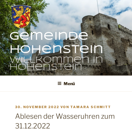
Zum
Inhalt
springen
Gemeinde
Hohenstein
Willkommen in
Hohenstein
Menü
VERÖFFENTLICHT
30. NOVEMBER 2022
VON
TAMARA SCHMITT
AM
Ablesen der Wasseruhren zum
31.12.2022