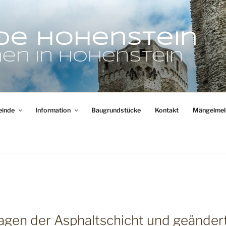
de Hohenstein
en in Hohenstein
inde
Information
Baugrundstücke
Kontakt
Mängelmel
ragen der Asphaltschicht und geänder