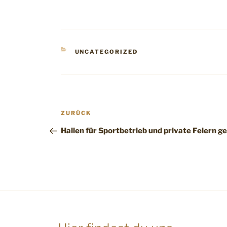
KATEGORIEN
UNCATEGORIZED
Beitragsnavigation
Vorheriger
ZURÜCK
Beitrag
Hallen für Sportbetrieb und private Feiern g