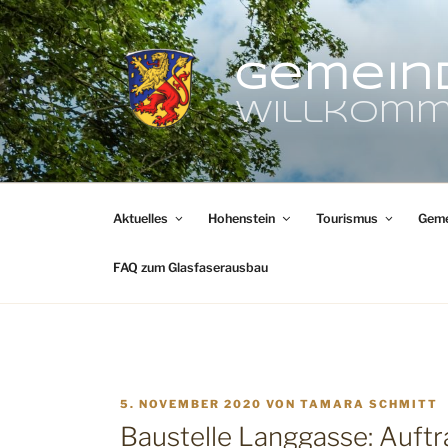
Zum
Inhalt
springen
Gemein
Willkomm
Aktuelles
Hohenstein
Tourismus
Geme
FAQ zum Glasfaserausbau
VERÖFFENTLICHT
5. NOVEMBER 2020
VON
TAMARA SCHMITT
AM
Baustelle Langgasse: Auft