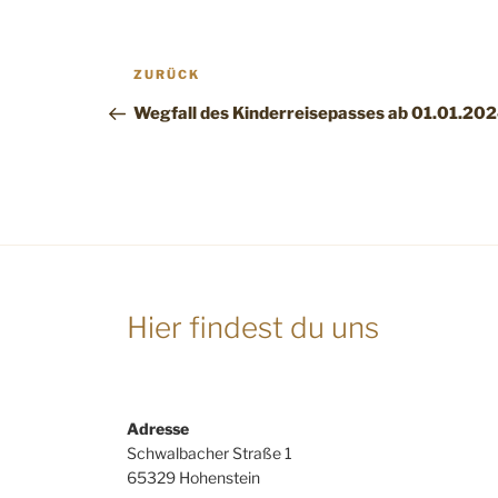
Beitragsnavigation
Vorheriger
ZURÜCK
Beitrag
Wegfall des Kinderreisepasses ab 01.01.20
Hier findest du uns
Adresse
Schwalbacher Straße 1
65329 Hohenstein