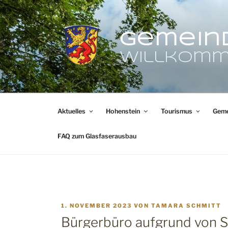
Zum
Inhalt
springen
Gemein
Willkomm
Aktuelles
Hohenstein
Tourismus
Geme
FAQ zum Glasfaserausbau
VERÖFFENTLICHT
1. NOVEMBER 2023
VON
TAMARA SCHMITT
AM
Bürgerbüro aufgrund von 