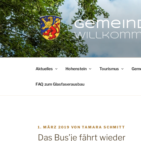
Zum
Inhalt
springen
Gemein
Willkomm
Aktuelles
Hohenstein
Tourismus
Geme
FAQ zum Glasfaserausbau
VERÖFFENTLICHT
1. MÄRZ 2019
VON
TAMARA SCHMITT
AM
Das Bus’je fährt wieder