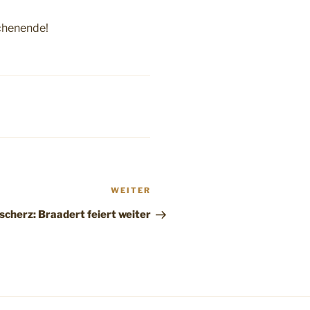
ochenende!
Nächster
WEITER
Beitrag
scherz: Braadert feiert weiter