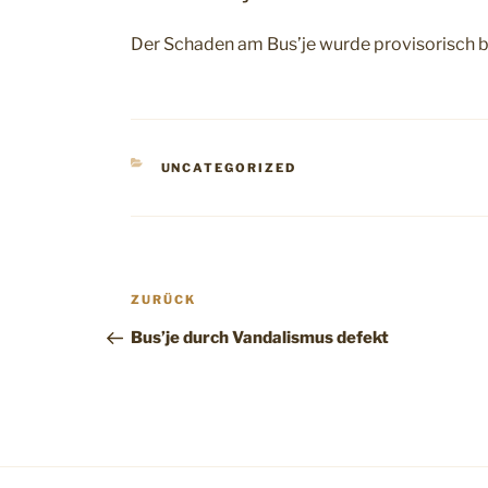
Der Schaden am Bus’je wurde provisorisch b
KATEGORIEN
UNCATEGORIZED
Beitragsnavigation
Vorheriger
ZURÜCK
Beitrag
Bus’je durch Vandalismus defekt