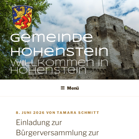
Zum
Inhalt
springen
Gemeinde
Hohenstein
Willkommen in
Hohenstein
Menü
VERÖFFENTLICHT
8. JUNI 2026
VON
TAMARA SCHMITT
AM
Einladung zur
Bürgerversammlung zur