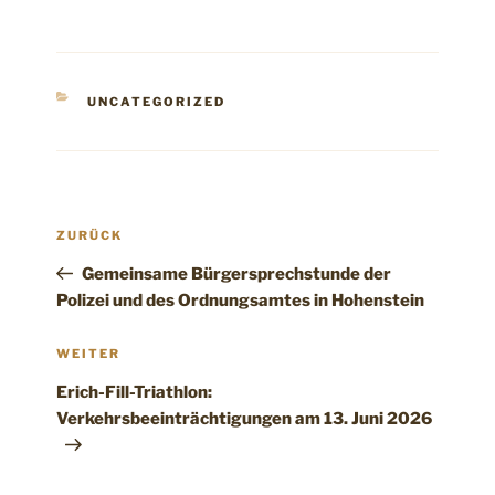
KATEGORIEN
UNCATEGORIZED
Beitragsnavigation
Vorheriger
ZURÜCK
Beitrag
Gemeinsame Bürgersprechstunde der
Polizei und des Ordnungsamtes in Hohenstein
Nächster
WEITER
Beitrag
Erich-Fill-Triathlon:
Verkehrsbeeinträchtigungen am 13. Juni 2026