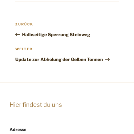
Beitragsnavigation
Vorheriger
ZURÜCK
Beitrag
Halbseitige Sperrung Steinweg
Nächster
WEITER
Beitrag
Update zur Abholung der Gelben Tonnen
Hier findest du uns
Adresse