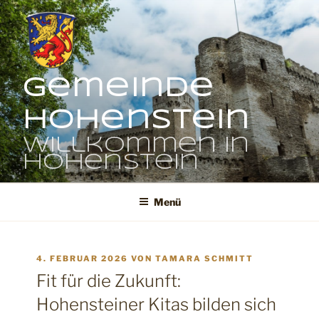
Zum
Inhalt
springen
Gemeinde
Hohenstein
Willkommen in
Hohenstein
Menü
VERÖFFENTLICHT
4. FEBRUAR 2026
VON
TAMARA SCHMITT
AM
Fit für die Zukunft:
Hohensteiner Kitas bilden sich