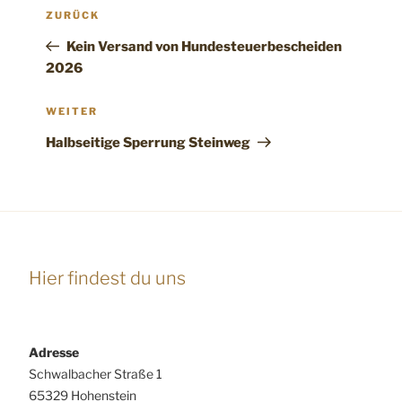
Beitragsnavigation
Vorheriger
ZURÜCK
Beitrag
Kein Versand von Hundesteuerbescheiden
2026
Nächster
WEITER
Beitrag
Halbseitige Sperrung Steinweg
Hier findest du uns
Adresse
Schwalbacher Straße 1
65329 Hohenstein