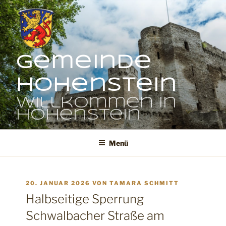
Zum
Inhalt
springen
Gemeinde
Hohenstein
Willkommen in
Hohenstein
Menü
VERÖFFENTLICHT
20. JANUAR 2026
VON
TAMARA SCHMITT
AM
Halbseitige Sperrung
Schwalbacher Straße am