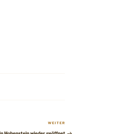
Nächster
WEITER
Beitrag
 in Hohenstein wieder geöffnet