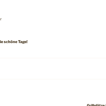
r
ie schöne Tage!
Grillplätze