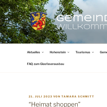
Zum
Inhalt
springen
Gemein
Willkomm
Aktuelles
Hohenstein
Tourismus
Geme
FAQ zum Glasfaserausbau
VERÖFFENTLICHT
21. JULI 2023
VON
TAMARA SCHMITT
AM
“Heimat shoppen”