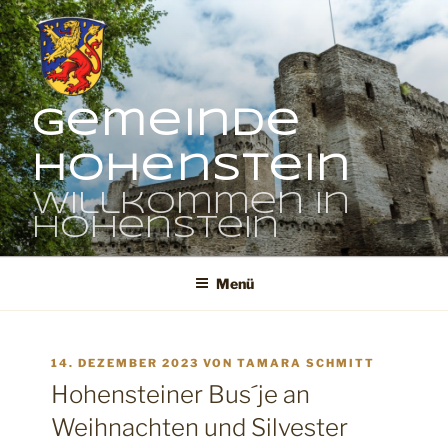
Zum
Inhalt
springen
Gemeinde
Hohenstein
Willkommen in
Hohenstein
Menü
VERÖFFENTLICHT
14. DEZEMBER 2023
VON
TAMARA SCHMITT
AM
Hohensteiner Bus´je an
Weihnachten und Silvester