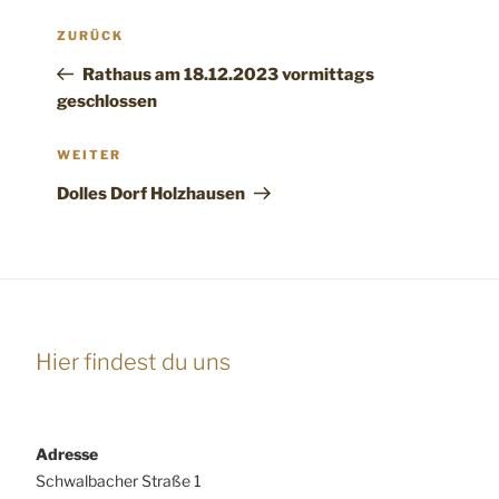
Beitragsnavigation
Vorheriger
ZURÜCK
Beitrag
Rathaus am 18.12.2023 vormittags
geschlossen
Nächster
WEITER
Beitrag
Dolles Dorf Holzhausen
Hier findest du uns
Adresse
Schwalbacher Straße 1