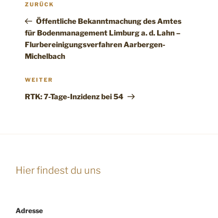
Vorheriger
ZURÜCK
Beitrag
Öffentliche Bekanntmachung des Amtes
für Bodenmanagement Limburg a. d. Lahn –
Flurbereinigungsverfahren Aarbergen-
Michelbach
Nächster
WEITER
Beitrag
RTK: 7-Tage-Inzidenz bei 54
Hier findest du uns
Adresse