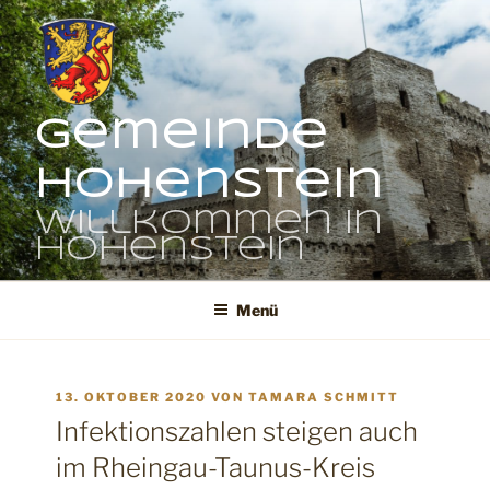
Zum
Inhalt
springen
Gemeinde
Hohenstein
Willkommen in
Hohenstein
Menü
VERÖFFENTLICHT
13. OKTOBER 2020
VON
TAMARA SCHMITT
AM
Infektionszahlen steigen auch
im Rheingau-Taunus-Kreis