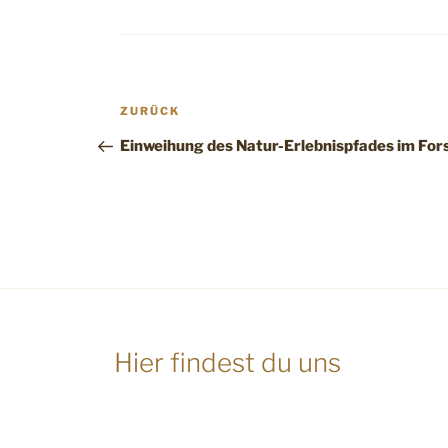
Beitragsnavigation
Vorheriger
ZURÜCK
Beitrag
Einweihung des Natur-Erlebnispfades im Fors
Hier findest du uns