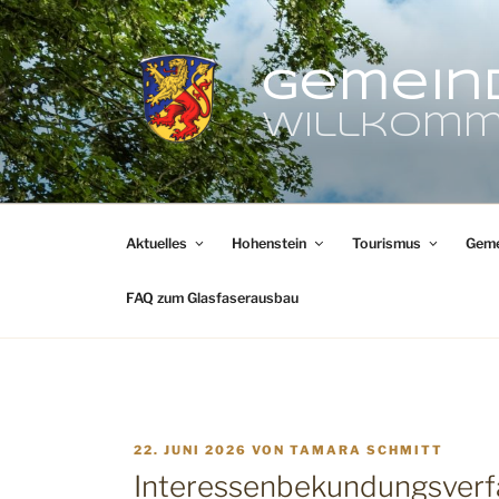
Zum
Inhalt
springen
Gemein
Willkomm
Aktuelles
Hohenstein
Tourismus
Geme
FAQ zum Glasfaserausbau
VERÖFFENTLICHT
22. JUNI 2026
VON
TAMARA SCHMITT
AM
Interessenbekundungsverfa