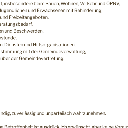
eit, insbesondere beim Bauen, Wohnen, Verkehr und ÖPNV,
, Jugendlichen und Erwachsenen mit Behinderung,
- und Freizeitangeboten,
eratungsbedarf,
en und Beschwerden,
hstunde,
, Diensten und Hilfsorganisationen,
 Abstimmung mit der Gemeindeverwaltung,
enüber der Gemeindevertretung.
undig, zuverlässig und unparteiisch wahrzunehmen.
he Betroffenheit ist ausdrücklich erwünscht, aber keine Vorau