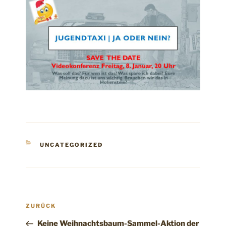
KATEGORIEN
UNCATEGORIZED
Beitragsnavigation
Vorheriger
ZURÜCK
Beitrag
Keine Weihnachtsbaum-Sammel-Aktion der