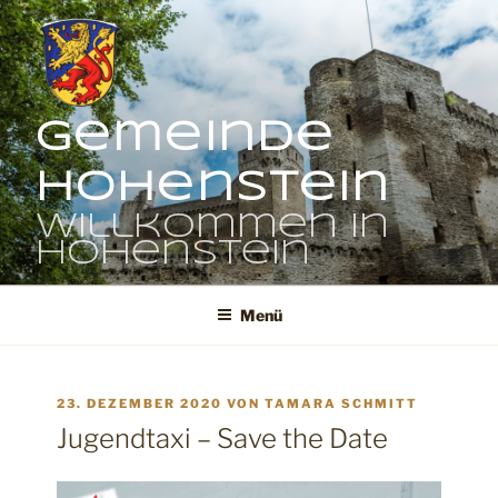
Zum
Inhalt
springen
Gemeinde
Hohenstein
Willkommen in
Hohenstein
Menü
VERÖFFENTLICHT
23. DEZEMBER 2020
VON
TAMARA SCHMITT
AM
Jugendtaxi – Save the Date