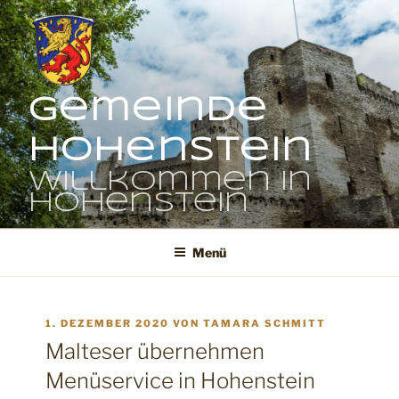
Zum
Inhalt
springen
Gemeinde
Hohenstein
Willkommen in
Hohenstein
Menü
VERÖFFENTLICHT
1. DEZEMBER 2020
VON
TAMARA SCHMITT
AM
Malteser übernehmen
Menüservice in Hohenstein