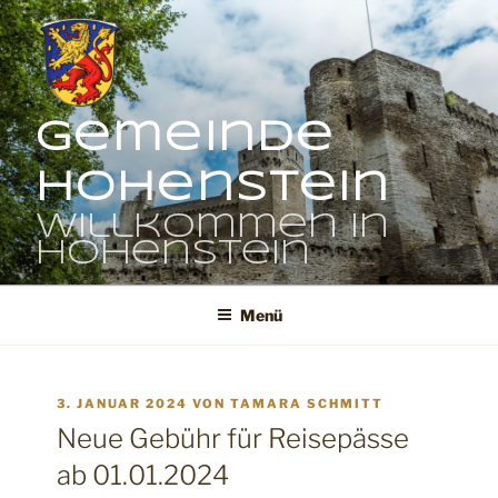
Zum
Inhalt
springen
Gemeinde
Hohenstein
Willkommen in
Hohenstein
Menü
VERÖFFENTLICHT
3. JANUAR 2024
VON
TAMARA SCHMITT
AM
Neue Gebühr für Reisepässe
ab 01.01.2024