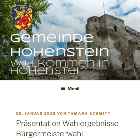
Zum
Inhalt
springen
Gemeinde
Hohenstein
Willkommen in
Hohenstein
Menü
VERÖFFENTLICHT
25. JANUAR 2025
VON
TAMARA SCHMITT
AM
Präsentation Wahlergebnisse
Bürgermeisterwahl