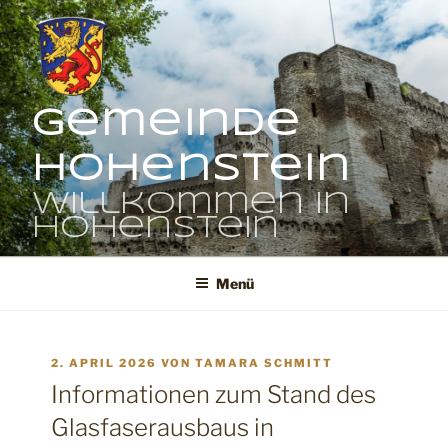
Zum
Inhalt
springen
Gemeinde
Hohenstein
Willkommen in
Hohenstein
Menü
VERÖFFENTLICHT
2. APRIL 2026
VON
TAMARA SCHMITT
AM
Informationen zum Stand des
Glasfaserausbaus in