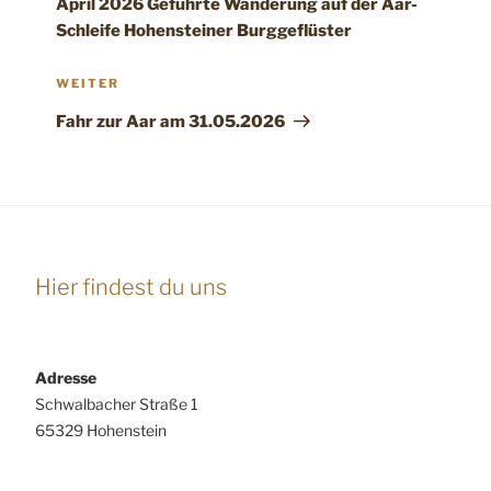
April 2026 Geführte Wanderung auf der Aar-
Schleife Hohensteiner Burggeflüster
Nächster
WEITER
Beitrag
Fahr zur Aar am 31.05.2026
Hier findest du uns
Adresse
Schwalbacher Straße 1
65329 Hohenstein