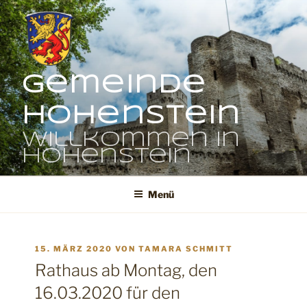
Zum
Inhalt
springen
Gemeinde
Hohenstein
Willkommen in
Hohenstein
Menü
VERÖFFENTLICHT
15. MÄRZ 2020
VON
TAMARA SCHMITT
AM
Rathaus ab Montag, den
16.03.2020 für den