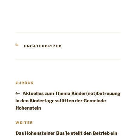
KATEGORIEN
UNCATEGORIZED
Beitragsnavigation
Vorheriger
ZURÜCK
Beitrag
Aktuelles zum Thema Kinder(not)betreuung
in den Kindertagesstätten der Gemeinde
Hohenstein
Nächster
WEITER
Beitrag
Das Hohensteiner Bus’je stellt den Betrieb ein