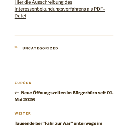
Hier die Ausschreibung des
Interessenbekundungsverfahrens als PDF-
Datei
KATEGORIEN
UNCATEGORIZED
Beitragsnavigation
Vorheriger
ZURÜCK
Beitrag
Neue Öffnungszeiten im Bürgerbüro seit 01.
Mai 2026
Nächster
WEITER
Beitrag
Tausende bei “Fahr zur Aar” unterwegs im