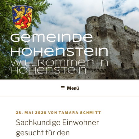
Zum
Inhalt
springen
Gemeinde
Hohenstein
Willkommen in
Hohenstein
Menü
VERÖFFENTLICHT
28. MAI 2026
VON
TAMARA SCHMITT
AM
Sachkundige Einwohner
gesucht für den