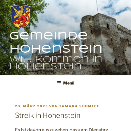
Zum
Inhalt
springen
Gemeinde
Hohenstein
Willkommen in
Hohenstein
Menü
VERÖFFENTLICHT
20. MÄRZ 2023
VON
TAMARA SCHMITT
AM
Streik in Hohenstein
Es ist davon auszugehen, dass am Dienstag