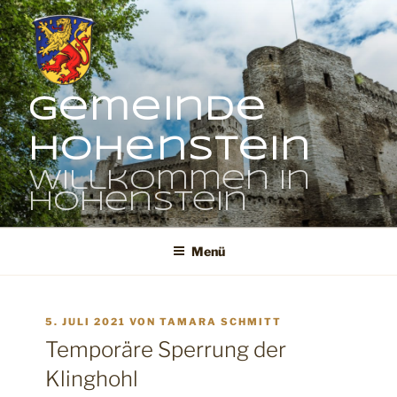
Zum
Inhalt
springen
Gemeinde
Hohenstein
Willkommen in
Hohenstein
Menü
VERÖFFENTLICHT
5. JULI 2021
VON
TAMARA SCHMITT
AM
Temporäre Sperrung der
Klinghohl