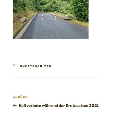
KATEGORIEN
UNCATEGORIZED
Beitragsnavigation
Vorheriger
ZURÜCK
Beitrag
Haltverbote während der Erntesaison 2021