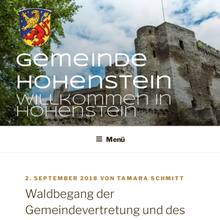
Zum
Inhalt
springen
Gemeinde
Hohenstein
Willkommen in
Hohenstein
Menü
VERÖFFENTLICHT
2. SEPTEMBER 2018
VON
TAMARA SCHMITT
AM
Waldbegang der
Gemeindevertretung und des