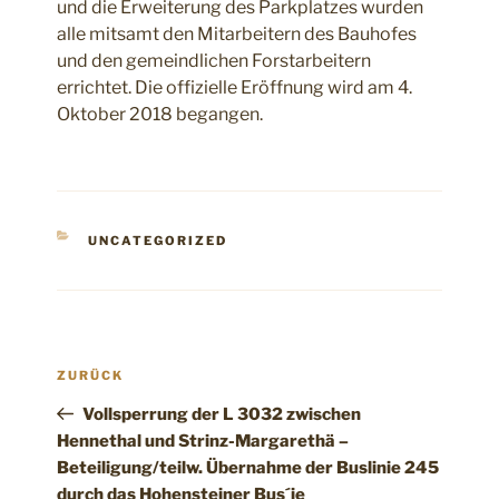
und die Erweiterung des Parkplatzes wurden
alle mitsamt den Mitarbeitern des Bauhofes
und den gemeindlichen Forstarbeitern
errichtet. Die offizielle Eröffnung wird am 4.
Oktober 2018 begangen.
KATEGORIEN
UNCATEGORIZED
Beitragsnavigation
Vorheriger
ZURÜCK
Beitrag
Vollsperrung der L 3032 zwischen
Hennethal und Strinz-Margarethä –
Beteiligung/teilw. Übernahme der Buslinie 245
durch das Hohensteiner Bus´je