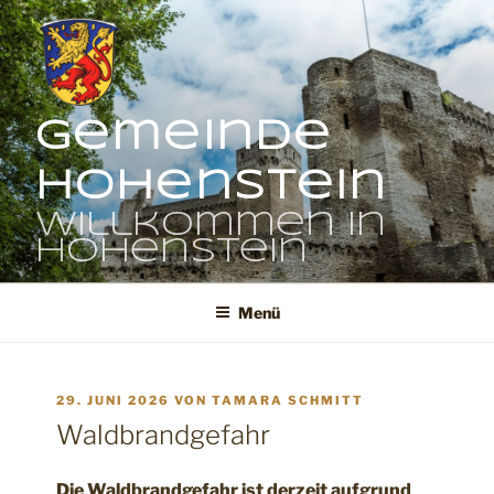
Zum
Inhalt
springen
Gemeinde
Hohenstein
Willkommen in
Hohenstein
Menü
VERÖFFENTLICHT
29. JUNI 2026
VON
TAMARA SCHMITT
AM
Waldbrandgefahr
Die Waldbrandgefahr ist derzeit aufgrund