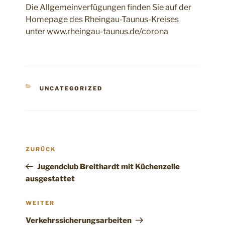
Die Allgemeinverfügungen finden Sie auf der
Homepage des Rheingau-Taunus-Kreises
unter www.rheingau-taunus.de/corona
KATEGORIEN
UNCATEGORIZED
Beitragsnavigation
Vorheriger
ZURÜCK
Beitrag
Jugendclub Breithardt mit Küchenzeile
ausgestattet
Nächster
WEITER
Beitrag
Verkehrssicherungsarbeiten