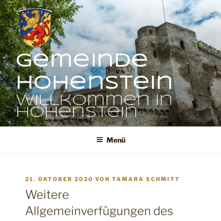
Zum
Inhalt
springen
Gemeinde
Hohenstein
Willkommen in
Hohenstein
Menü
VERÖFFENTLICHT
21. OKTOBER 2020
VON
TAMARA SCHMITT
AM
Weitere
Allgemeinverfügungen des