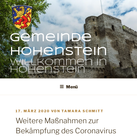
Zum
Inhalt
springen
Gemeinde
Hohenstein
Willkommen in
Hohenstein
Menü
VERÖFFENTLICHT
17. MÄRZ 2020
VON
TAMARA SCHMITT
AM
Weitere Maßnahmen zur
Bekämpfung des Coronavirus