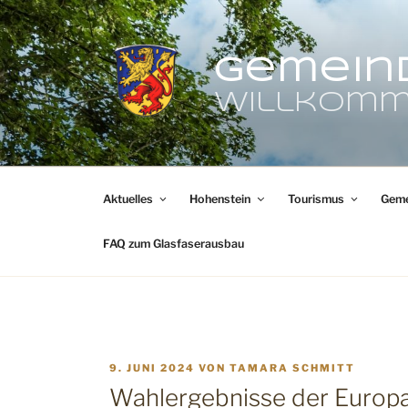
Zum
Inhalt
springen
Gemein
Willkomm
Aktuelles
Hohenstein
Tourismus
Geme
FAQ zum Glasfaserausbau
VERÖFFENTLICHT
9. JUNI 2024
VON
TAMARA SCHMITT
AM
Wahlergebnisse der Europ