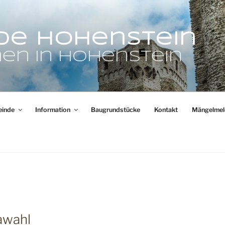
de Hohenstein
en in Hohenstein
inde
Information
Baugrundstücke
Kontakt
Mängelmel
awahl