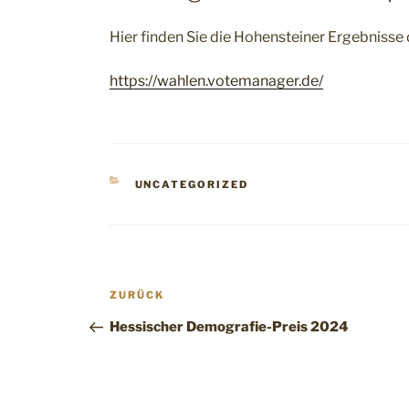
Hier finden Sie die Hohensteiner Ergebniss
https://wahlen.votemanager.de/
KATEGORIEN
UNCATEGORIZED
Beitragsnavigation
Vorheriger
ZURÜCK
Beitrag
Hessischer Demografie-Preis 2024