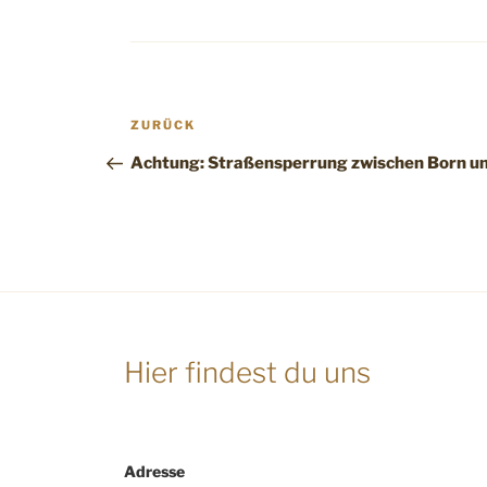
Beitragsnavigation
Vorheriger
ZURÜCK
Beitrag
Achtung: Straßensperrung zwischen Born un
Hier findest du uns
Adresse