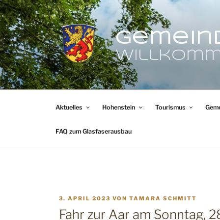
Zum
Inhalt
springen
Gemein
Willkomm
Aktuelles
Hohenstein
Tourismus
Geme
FAQ zum Glasfaserausbau
VERÖFFENTLICHT
3. APRIL 2023
VON
TAMARA SCHMITT
AM
Fahr zur Aar am Sonntag, 2