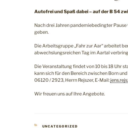
Autofrei und Spaß dabei – auf der B 54 zw
Nach drei Jahren pandemiebedingter Pause wi
geben.
Die Arbeitsgruppe „Fahr zur Aar“ arbeitet b
abwechslungsreichen Tag im Aartal verbrin
Die Veranstaltung findet von 10 bis 18 Uhr 
kann sich für den Bereich zwischen Born und
06120 / 2923, Herrn Rejszer, E-Mail:
jens.re
Wir freuen uns auf Ihre Angebote.
KATEGORIEN
UNCATEGORIZED