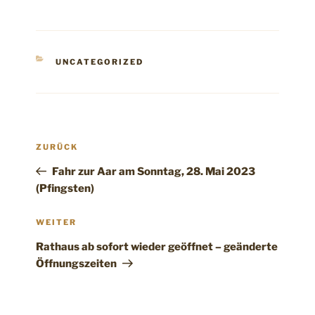
KATEGORIEN
UNCATEGORIZED
Beitragsnavigation
Vorheriger
ZURÜCK
Beitrag
Fahr zur Aar am Sonntag, 28. Mai 2023
(Pfingsten)
Nächster
WEITER
Beitrag
Rathaus ab sofort wieder geöffnet – geänderte
Öffnungszeiten