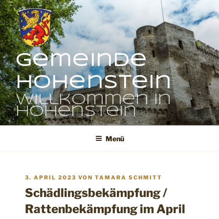
Zum
Inhalt
springen
Gemeinde
Hohenstein
Willkommen in
Hohenstein
Menü
VERÖFFENTLICHT
3. APRIL 2023
VON
TAMARA SCHMITT
AM
Schädlingsbekämpfung /
Rattenbekämpfung im April