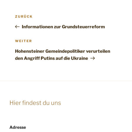
Beitragsnavigation
Vorheriger
ZURÜCK
Beitrag
Informationen zur Grundsteuerreform
Nächster
WEITER
Beitrag
Hohensteiner Gemeindepolitiker verurteilen
den Angriff Putins auf die Ukraine
Hier findest du uns
Adresse