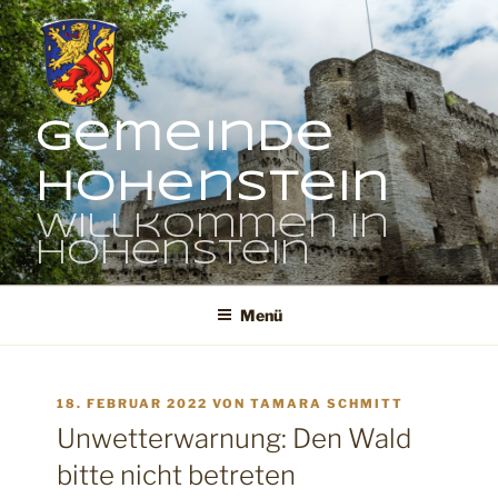
Zum
Inhalt
springen
Gemeinde
Hohenstein
Willkommen in
Hohenstein
Menü
VERÖFFENTLICHT
18. FEBRUAR 2022
VON
TAMARA SCHMITT
AM
Unwetterwarnung: Den Wald
bitte nicht betreten